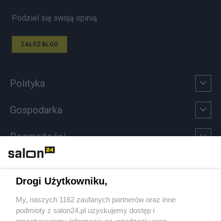
Podziel się swoją opinią
ZAŁÓŻ BLOG
Polityka
Gospodarka
Rozmaitości
Technologie
Drogi Użytkowniku,
Sport
My, naszych 1162 zaufanych partnerów oraz inne
podmioty z salon24.pl uzyskujemy dostęp i
Społeczeństwo