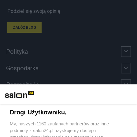
Podziel się swoją opinią
ZAŁÓŻ BLOG
Polityka
Gospodarka
Rozmaitości
Technologie
Drogi Użytkowniku,
Sport
My, naszych 1160 zaufanych partnerów oraz inne
podmioty z salon24.pl uzyskujemy dostęp i
Społeczeństwo