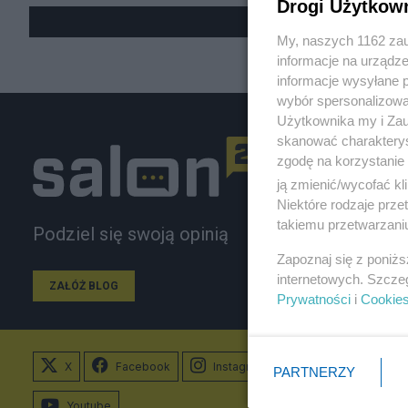
Drogi Użytkow
My, naszych 1162 zau
informacje na urządze
informacje wysyłane 
wybór spersonalizowan
Użytkownika my i Zau
skanować charakterys
zgodę na korzystanie 
ją zmienić/wycofać kl
Niektóre rodzaje prz
takiemu przetwarzaniu
Podziel się swoją opinią
Zapoznaj się z poniż
internetowych. Szcze
ZAŁÓŻ BLOG
Prywatności
i
Cookie
X
Facebook
Instagram
PARTNERZY
Youtube