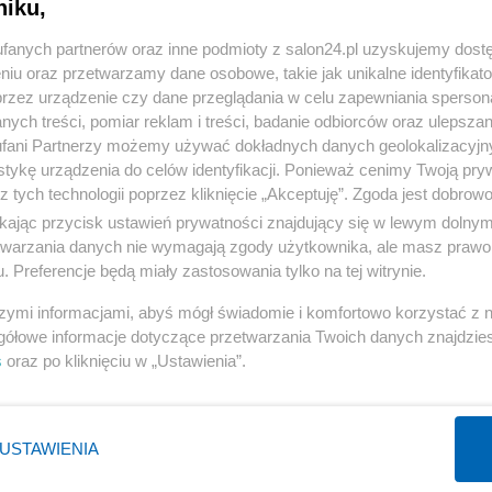
niku,
« WRÓĆ DO NOTKI
fanych partnerów oraz inne podmioty z salon24.pl uzyskujemy dost
niu oraz przetwarzamy dane osobowe, takie jak unikalne identyfikat
przez urządzenie czy dane przeglądania w celu zapewniania sperson
ych treści, pomiar reklam i treści, badanie odbiorców oraz ulepszan
fani Partnerzy możemy używać dokładnych danych geolokalizacyjn
tykę urządzenia do celów identyfikacji. Ponieważ cenimy Twoją pry
Polityka
Gospodarka
z tych technologii poprzez kliknięcie „Akceptuję”. Zgoda jest dobro
Rosja
Biznes
ikając przycisk ustawień prywatności znajdujący się w lewym dolny
etwarzania danych nie wymagają zgody użytkownika, ale masz prawo 
PiS
Pieniądze
. Preferencje będą miały zastosowania tylko na tej witrynie.
Rząd
Centralny Port Komunikacyjny
szymi informacjami, abyś mógł świadomie i komfortowo korzystać z
Prezydent
Inwestycje
gółowe informacje dotyczące przetwarzania Twoich danych znajdzi
NATO
Podatki
s
oraz po kliknięciu w „Ustawienia”.
WIĘCEJ
WIĘCEJ
USTAWIENIA