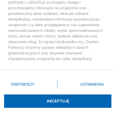
podmioty z salon24.pl uzyskujemy dostęp i
Społeczeństwo
przechowujemy informacje na urządzeniu oraz
przetwarzamy dane osobowe, takie jak unikalne
Kultura
identyfikatory, standardowe informacje wysyłane przez
urządzenie czy dane przeglądania w celu zapewniania
spersonalizowanych reklam, wybór spersonalizowanych
treści, pomiar reklam i treści, badanie odbiorców oraz
ulepszanie usług. Za zgodą Użytkownika my i Zaufani
X
Facebook
Instagram
Youtube
Partnerzy możemy używać dokładnych danych
geolokalizacyjnych oraz aktywnie skanować
charakterystykę urządzenia do celów identyfikacji.
Web Content Media sp. z o. o. © 2022
Ponieważ cenimy Twoją prywatność, prosimy o zgodę na
korzystanie z tych technologii poprzez kliknięcie
„Akceptuję”. Zgoda jest dobrowolna i zawsze możesz ją
Pomoc
O nas
Praca
Reklama
Kontakt
zmienić/wycofać klikając przycisk ustawień prywatności
PARTNERZY
USTAWIENIA
znajdujący się w lewym dolnym rogu strony
. Niektóre
rodzaje przetwarzania danych nie wymagają zgody
użytkownika, ale masz prawo sprzeciwić się takiemu
AKCEPTUJĘ
przetwarzaniu. Preferencje będą miały zastosowania tylko
Technologię dostarcza:
W3media.pl
na tej witrynie.