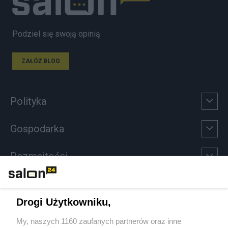
Podziel się swoją opinią
ZAŁÓŻ BLOG
Polityka
Gospodarka
Rozmaitości
Technologie
Drogi Użytkowniku,
Sport
My, naszych 1160 zaufanych partnerów oraz inne