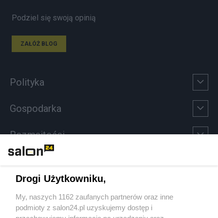
Podziel się swoją opinią
ZAŁÓŻ BLOG
Polityka
Gospodarka
Rozmaitości
Technologie
Drogi Użytkowniku,
Sport
My, naszych 1162 zaufanych partnerów oraz inne
podmioty z salon24.pl uzyskujemy dostęp i
Społeczeństwo