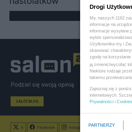
nastolatków
Drogi Użytkow
My, naszych 1162 zau
informacje na urządze
informacje wysyłane 
wybór spersonalizowan
Użytkownika my i Zau
skanować charakterys
zgodę na korzystanie 
ją zmienić/wycofać kl
Niektóre rodzaje prz
takiemu przetwarzaniu
Podziel się swoją opinią
Zapoznaj się z poniż
internetowych. Szcze
Prywatności
i
Cookie
ZAŁÓŻ BLOG
PARTNERZY
X
Facebook
Instagram