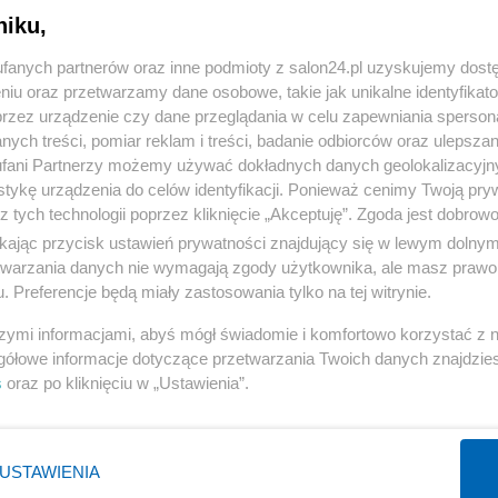
niku,
« WRÓĆ DO NOTKI
fanych partnerów oraz inne podmioty z salon24.pl uzyskujemy dost
niu oraz przetwarzamy dane osobowe, takie jak unikalne identyfikat
przez urządzenie czy dane przeglądania w celu zapewniania sperson
ych treści, pomiar reklam i treści, badanie odbiorców oraz ulepszan
fani Partnerzy możemy używać dokładnych danych geolokalizacyjn
tykę urządzenia do celów identyfikacji. Ponieważ cenimy Twoją pry
Polityka
Gospodarka
z tych technologii poprzez kliknięcie „Akceptuję”. Zgoda jest dobro
ikając przycisk ustawień prywatności znajdujący się w lewym dolny
Rosja
Biznes
etwarzania danych nie wymagają zgody użytkownika, ale masz prawo 
PiS
Pieniądze
. Preferencje będą miały zastosowania tylko na tej witrynie.
Rząd
Centralny Port Komunikacyjny
szymi informacjami, abyś mógł świadomie i komfortowo korzystać z
Prezydent
Inwestycje
gółowe informacje dotyczące przetwarzania Twoich danych znajdzi
s
oraz po kliknięciu w „Ustawienia”.
NATO
Podatki
WIĘCEJ
WIĘCEJ
USTAWIENIA