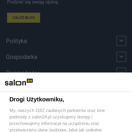
Podziel się swoją opinią
ZAŁÓŻ BLOG
Polityka
Gospodarka
Rozmaitości
Technologie
Drogi Użytkowniku,
Sport
My, naszych 1162 zaufanych partnerów oraz inne
podmioty z salon24.pl uzyskujemy dostęp i
Społeczeństwo
przechowujemy informacje na urządzeniu oraz
przetwarzamy dane osobowe, takie jak unikalne