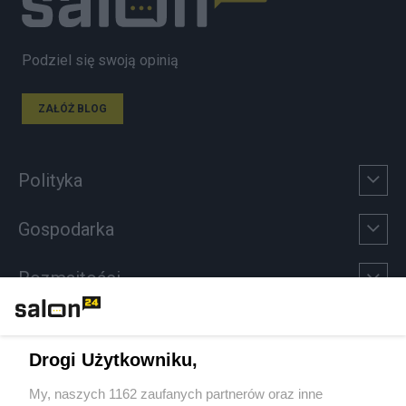
Podziel się swoją opinią
ZAŁÓŻ BLOG
Polityka
Gospodarka
Rozmaitości
Technologie
Drogi Użytkowniku,
Sport
My, naszych 1162 zaufanych partnerów oraz inne