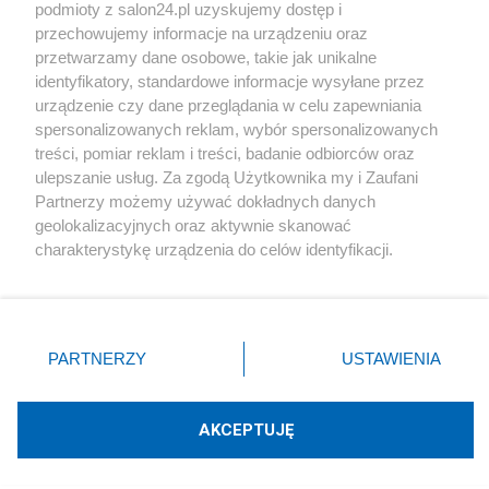
podmioty z salon24.pl uzyskujemy dostęp i
Społeczeństwo
przechowujemy informacje na urządzeniu oraz
przetwarzamy dane osobowe, takie jak unikalne
Kultura
identyfikatory, standardowe informacje wysyłane przez
urządzenie czy dane przeglądania w celu zapewniania
spersonalizowanych reklam, wybór spersonalizowanych
treści, pomiar reklam i treści, badanie odbiorców oraz
ulepszanie usług. Za zgodą Użytkownika my i Zaufani
X
Facebook
Instagram
Youtube
Partnerzy możemy używać dokładnych danych
geolokalizacyjnych oraz aktywnie skanować
charakterystykę urządzenia do celów identyfikacji.
Web Content Media sp. z o. o. © 2022
Ponieważ cenimy Twoją prywatność, prosimy o zgodę na
korzystanie z tych technologii poprzez kliknięcie
„Akceptuję”. Zgoda jest dobrowolna i zawsze możesz ją
Pomoc
O nas
Praca
Reklama
Kontakt
zmienić/wycofać klikając przycisk ustawień prywatności
PARTNERZY
USTAWIENIA
znajdujący się w lewym dolnym rogu strony
. Niektóre
rodzaje przetwarzania danych nie wymagają zgody
użytkownika, ale masz prawo sprzeciwić się takiemu
AKCEPTUJĘ
przetwarzaniu. Preferencje będą miały zastosowania tylko
Technologię dostarcza:
W3media.pl
na tej witrynie.