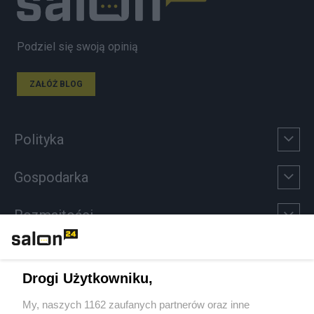
Podziel się swoją opinią
ZAŁÓŻ BLOG
Polityka
Gospodarka
Rozmaitości
Technologie
Drogi Użytkowniku,
Sport
My, naszych 1162 zaufanych partnerów oraz inne