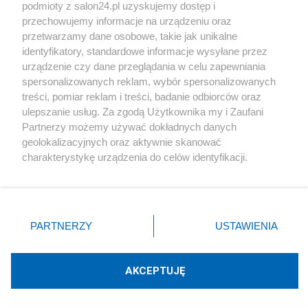
podmioty z salon24.pl uzyskujemy dostęp i
Społeczeństwo
przechowujemy informacje na urządzeniu oraz
przetwarzamy dane osobowe, takie jak unikalne
Kultura
identyfikatory, standardowe informacje wysyłane przez
urządzenie czy dane przeglądania w celu zapewniania
spersonalizowanych reklam, wybór spersonalizowanych
treści, pomiar reklam i treści, badanie odbiorców oraz
ulepszanie usług. Za zgodą Użytkownika my i Zaufani
X
Facebook
Instagram
Youtube
Partnerzy możemy używać dokładnych danych
geolokalizacyjnych oraz aktywnie skanować
charakterystykę urządzenia do celów identyfikacji.
Web Content Media sp. z o. o. © 2022
Ponieważ cenimy Twoją prywatność, prosimy o zgodę na
korzystanie z tych technologii poprzez kliknięcie
„Akceptuję”. Zgoda jest dobrowolna i zawsze możesz ją
Pomoc
O nas
Praca
Reklama
Kontakt
zmienić/wycofać klikając przycisk ustawień prywatności
PARTNERZY
USTAWIENIA
znajdujący się w lewym dolnym rogu strony
. Niektóre
rodzaje przetwarzania danych nie wymagają zgody
użytkownika, ale masz prawo sprzeciwić się takiemu
AKCEPTUJĘ
przetwarzaniu. Preferencje będą miały zastosowania tylko
Technologię dostarcza:
W3media.pl
na tej witrynie.