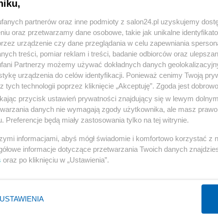
niku,
« WRÓĆ DO NOTKI
fanych partnerów oraz inne podmioty z salon24.pl uzyskujemy dost
niu oraz przetwarzamy dane osobowe, takie jak unikalne identyfikat
przez urządzenie czy dane przeglądania w celu zapewniania sperson
ych treści, pomiar reklam i treści, badanie odbiorców oraz ulepszan
fani Partnerzy możemy używać dokładnych danych geolokalizacyjn
tykę urządzenia do celów identyfikacji. Ponieważ cenimy Twoją pry
Polityka
Gospodarka
z tych technologii poprzez kliknięcie „Akceptuję”. Zgoda jest dobro
PiS
Biznes
ikając przycisk ustawień prywatności znajdujący się w lewym dolny
etwarzania danych nie wymagają zgody użytkownika, ale masz prawo 
Rząd
Pieniądze
. Preferencje będą miały zastosowania tylko na tej witrynie.
Prezydent
Centralny Port Komunikacyjny
szymi informacjami, abyś mógł świadomie i komfortowo korzystać z
NATO
Inwestycje
gółowe informacje dotyczące przetwarzania Twoich danych znajdzi
KO
Podatki
s
oraz po kliknięciu w „Ustawienia”.
WIĘCEJ
WIĘCEJ
USTAWIENIA