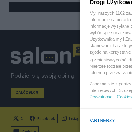
Drogi Użytkow
My, naszych 1162 zau
informacje na urządze
informacje wysyłane 
wybór spersonalizowan
Użytkownika my i Zau
skanować charakterys
zgodę na korzystanie 
ją zmienić/wycofać kl
Niektóre rodzaje prz
takiemu przetwarzaniu
Podziel się swoją opinią
Zapoznaj się z poniż
internetowych. Szcze
ZAŁÓŻ BLOG
Prywatności
i
Cookie
X
Facebook
Instagram
PARTNERZY
Youtube