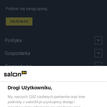
Podziel się swoją opinią
ZAŁÓŻ BLOG
Polityka
Gospodarka
Rozmaitości
Technologie
Drogi Użytkowniku,
Sport
My, naszych 1162 zaufanych partnerów oraz inne
podmioty z salon24.pl uzyskujemy dostęp i
Społeczeństwo