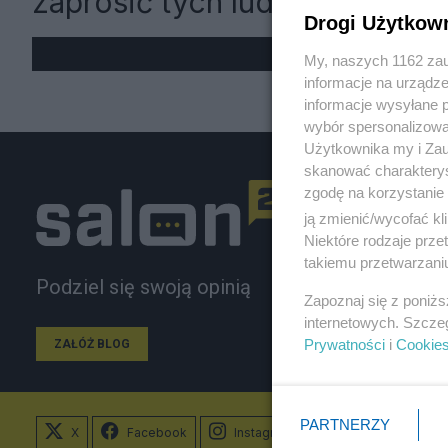
zaprosić tych ludzi"
Drogi Użytkow
My, naszych 1162 zau
informacje na urządze
informacje wysyłane 
wybór spersonalizowan
Użytkownika my i Zau
skanować charakterys
zgodę na korzystanie 
ją zmienić/wycofać kl
Niektóre rodzaje prz
takiemu przetwarzaniu
Podziel się swoją opinią
Zapoznaj się z poniż
internetowych. Szcze
Prywatności
i
Cookie
ZAŁÓŻ BLOG
PARTNERZY
X
Facebook
Instagram