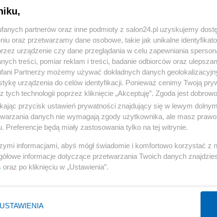
niku,
« WRÓĆ DO NOTKI
fanych partnerów oraz inne podmioty z salon24.pl uzyskujemy dost
niu oraz przetwarzamy dane osobowe, takie jak unikalne identyfikat
przez urządzenie czy dane przeglądania w celu zapewniania sperson
ych treści, pomiar reklam i treści, badanie odbiorców oraz ulepszan
fani Partnerzy możemy używać dokładnych danych geolokalizacyjn
tykę urządzenia do celów identyfikacji. Ponieważ cenimy Twoją pry
Polityka
Gospodarka
z tych technologii poprzez kliknięcie „Akceptuję”. Zgoda jest dobro
ikając przycisk ustawień prywatności znajdujący się w lewym dolny
Rosja
Biznes
etwarzania danych nie wymagają zgody użytkownika, ale masz prawo 
PiS
Pieniądze
. Preferencje będą miały zastosowania tylko na tej witrynie.
Rząd
Centralny Port Komunikacyjny
szymi informacjami, abyś mógł świadomie i komfortowo korzystać z
Prezydent
Inwestycje
gółowe informacje dotyczące przetwarzania Twoich danych znajdzi
s
oraz po kliknięciu w „Ustawienia”.
NATO
Podatki
WIĘCEJ
WIĘCEJ
USTAWIENIA