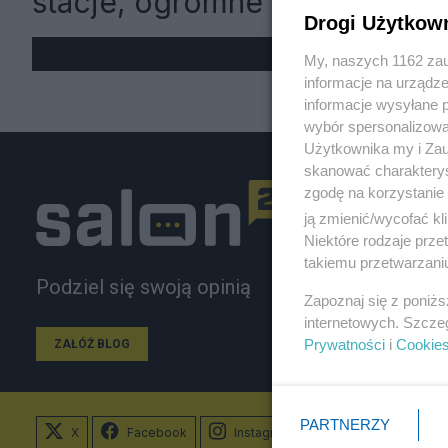
stacje, ogromne kolejki
Drogi Użytkow
My, naszych 1162 zau
informacje na urządze
informacje wysyłane 
wybór spersonalizowan
Użytkownika my i Zau
skanować charakterys
zgodę na korzystanie 
ją zmienić/wycofać kl
Niektóre rodzaje prz
takiemu przetwarzaniu
Podziel się swoją opinią
Zapoznaj się z poniż
internetowych. Szcze
Prywatności
i
Cookie
ZAŁÓŻ BLOG
PARTNERZY
X
Facebook
Instagram