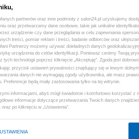
niku,
« WRÓĆ DO NOTKI
fanych partnerów oraz inne podmioty z salon24.pl uzyskujemy dost
niu oraz przetwarzamy dane osobowe, takie jak unikalne identyfikat
przez urządzenie czy dane przeglądania w celu zapewniania sperson
ych treści, pomiar reklam i treści, badanie odbiorców oraz ulepszan
fani Partnerzy możemy używać dokładnych danych geolokalizacyjn
tykę urządzenia do celów identyfikacji. Ponieważ cenimy Twoją pry
Polityka
Gospodarka
z tych technologii poprzez kliknięcie „Akceptuję”. Zgoda jest dobro
ikając przycisk ustawień prywatności znajdujący się w lewym dolny
Rosja
Biznes
etwarzania danych nie wymagają zgody użytkownika, ale masz prawo 
PiS
Pieniądze
. Preferencje będą miały zastosowania tylko na tej witrynie.
Rząd
Centralny Port Komunikacyjny
szymi informacjami, abyś mógł świadomie i komfortowo korzystać z
Prezydent
Inwestycje
gółowe informacje dotyczące przetwarzania Twoich danych znajdzi
s
oraz po kliknięciu w „Ustawienia”.
NATO
Podatki
WIĘCEJ
WIĘCEJ
USTAWIENIA