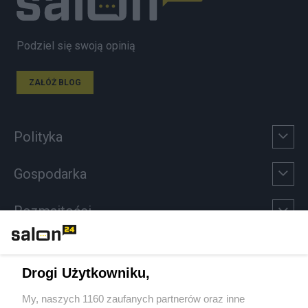
Podziel się swoją opinią
ZAŁÓŻ BLOG
Polityka
Gospodarka
Rozmaitości
Technologie
Drogi Użytkowniku,
Sport
My, naszych 1160 zaufanych partnerów oraz inne