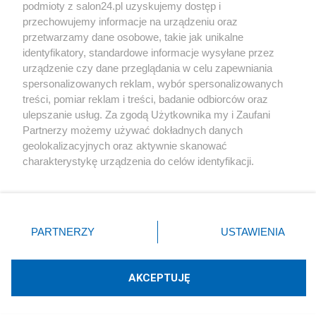
podmioty z salon24.pl uzyskujemy dostęp i
Społeczeństwo
przechowujemy informacje na urządzeniu oraz
przetwarzamy dane osobowe, takie jak unikalne
Kultura
identyfikatory, standardowe informacje wysyłane przez
urządzenie czy dane przeglądania w celu zapewniania
spersonalizowanych reklam, wybór spersonalizowanych
treści, pomiar reklam i treści, badanie odbiorców oraz
ulepszanie usług. Za zgodą Użytkownika my i Zaufani
X
Facebook
Instagram
Youtube
Partnerzy możemy używać dokładnych danych
geolokalizacyjnych oraz aktywnie skanować
charakterystykę urządzenia do celów identyfikacji.
Web Content Media sp. z o. o. © 2022
Ponieważ cenimy Twoją prywatność, prosimy o zgodę na
korzystanie z tych technologii poprzez kliknięcie
„Akceptuję”. Zgoda jest dobrowolna i zawsze możesz ją
Pomoc
O nas
Praca
Reklama
Kontakt
zmienić/wycofać klikając przycisk ustawień prywatności
PARTNERZY
USTAWIENIA
znajdujący się w lewym dolnym rogu strony
. Niektóre
rodzaje przetwarzania danych nie wymagają zgody
użytkownika, ale masz prawo sprzeciwić się takiemu
AKCEPTUJĘ
przetwarzaniu. Preferencje będą miały zastosowania tylko
Technologię dostarcza:
W3media.pl
na tej witrynie.