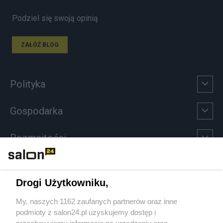
Podziel się swoją opinią
ZAŁÓŻ BLOG
Polityka
Gospodarka
Rozmaitości
Technologie
Drogi Użytkowniku,
Sport
My, naszych 1162 zaufanych partnerów oraz inne
podmioty z salon24.pl uzyskujemy dostęp i
Społeczeństwo