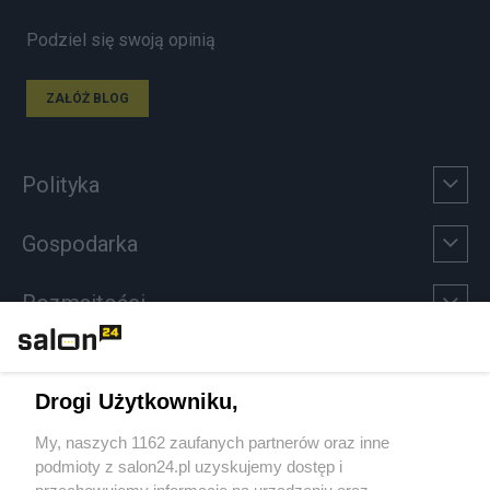
Podziel się swoją opinią
ZAŁÓŻ BLOG
Polityka
Gospodarka
Rozmaitości
Technologie
Drogi Użytkowniku,
Sport
My, naszych 1162 zaufanych partnerów oraz inne
podmioty z salon24.pl uzyskujemy dostęp i
Społeczeństwo