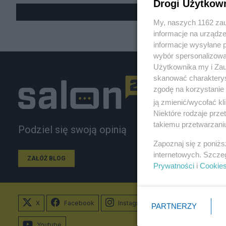
Drogi Użytkow
My, naszych 1162 zau
informacje na urządze
informacje wysyłane 
wybór spersonalizowan
Użytkownika my i Zau
skanować charakterys
zgodę na korzystanie 
ją zmienić/wycofać kl
Niektóre rodzaje prz
takiemu przetwarzaniu
Podziel się swoją opinią
Zapoznaj się z poniż
internetowych. Szcze
ZAŁÓŻ BLOG
Prywatności
i
Cookie
X
Facebook
Instagram
PARTNERZY
Youtube