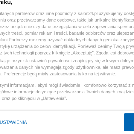
niku,
« WRÓĆ DO NOTKI
fanych partnerów oraz inne podmioty z salon24.pl uzyskujemy dost
niu oraz przetwarzamy dane osobowe, takie jak unikalne identyfikat
przez urządzenie czy dane przeglądania w celu zapewniania sperson
ych treści, pomiar reklam i treści, badanie odbiorców oraz ulepszan
fani Partnerzy możemy używać dokładnych danych geolokalizacyjn
tykę urządzenia do celów identyfikacji. Ponieważ cenimy Twoją pry
Polityka
Gospodarka
z tych technologii poprzez kliknięcie „Akceptuję”. Zgoda jest dobro
Rosja
Biznes
ikając przycisk ustawień prywatności znajdujący się w lewym dolny
etwarzania danych nie wymagają zgody użytkownika, ale masz prawo 
PiS
Pieniądze
. Preferencje będą miały zastosowania tylko na tej witrynie.
Rząd
Centralny Port Komunikacyjny
szymi informacjami, abyś mógł świadomie i komfortowo korzystać z
Prezydent
Inwestycje
gółowe informacje dotyczące przetwarzania Twoich danych znajdzi
NATO
Podatki
s
oraz po kliknięciu w „Ustawienia”.
WIĘCEJ
WIĘCEJ
USTAWIENIA