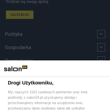
Podziel się swoją opinią
ZAŁÓŻ BLOG
Polityka
Gospodarka
Rozmaitości
Technologie
Drogi Użytkowniku,
Sport
My, naszych 1162 zaufanych partnerów oraz inne
podmioty z salon24.pl uzyskujemy dostęp i
Społeczeństwo
przechowujemy informacje na urządzeniu oraz
przetwarzamy dane osobowe, takie jak unikalne