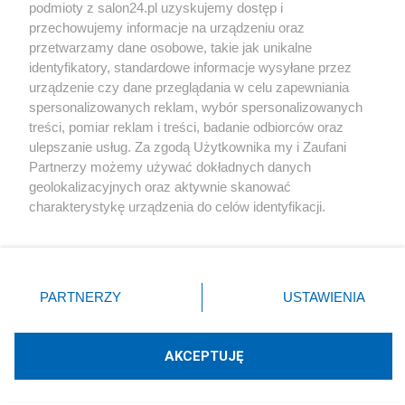
podmioty z salon24.pl uzyskujemy dostęp i
Społeczeństwo
przechowujemy informacje na urządzeniu oraz
przetwarzamy dane osobowe, takie jak unikalne
Kultura
identyfikatory, standardowe informacje wysyłane przez
urządzenie czy dane przeglądania w celu zapewniania
spersonalizowanych reklam, wybór spersonalizowanych
treści, pomiar reklam i treści, badanie odbiorców oraz
ulepszanie usług. Za zgodą Użytkownika my i Zaufani
X
Facebook
Instagram
Youtube
Partnerzy możemy używać dokładnych danych
geolokalizacyjnych oraz aktywnie skanować
charakterystykę urządzenia do celów identyfikacji.
Web Content Media sp. z o. o. © 2022
Ponieważ cenimy Twoją prywatność, prosimy o zgodę na
korzystanie z tych technologii poprzez kliknięcie
„Akceptuję”. Zgoda jest dobrowolna i zawsze możesz ją
Pomoc
O nas
Praca
Reklama
Kontakt
zmienić/wycofać klikając przycisk ustawień prywatności
PARTNERZY
USTAWIENIA
znajdujący się w lewym dolnym rogu strony
. Niektóre
rodzaje przetwarzania danych nie wymagają zgody
użytkownika, ale masz prawo sprzeciwić się takiemu
AKCEPTUJĘ
przetwarzaniu. Preferencje będą miały zastosowania tylko
Technologię dostarcza:
W3media.pl
na tej witrynie.