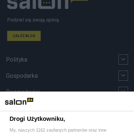
Podziel się swoją opinią
ZAŁÓŻ BLOG
Polityka
Gospodarka
Rozmaitości
Technologie
Drogi Użytkowniku,
Sport
My, naszych 1162 zaufanych partnerów oraz inne