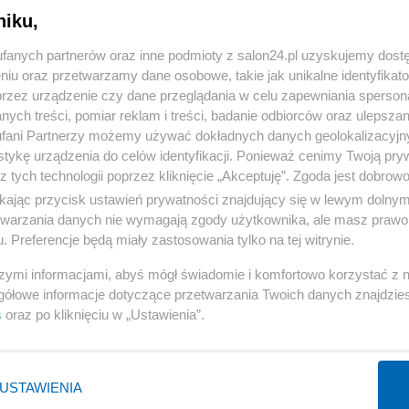
niku,
« WRÓĆ DO NOTKI
fanych partnerów oraz inne podmioty z salon24.pl uzyskujemy dost
niu oraz przetwarzamy dane osobowe, takie jak unikalne identyfikat
przez urządzenie czy dane przeglądania w celu zapewniania sperson
ych treści, pomiar reklam i treści, badanie odbiorców oraz ulepszan
fani Partnerzy możemy używać dokładnych danych geolokalizacyjn
tykę urządzenia do celów identyfikacji. Ponieważ cenimy Twoją pry
Polityka
Gospodarka
z tych technologii poprzez kliknięcie „Akceptuję”. Zgoda jest dobro
ikając przycisk ustawień prywatności znajdujący się w lewym dolny
PiS
Biznes
etwarzania danych nie wymagają zgody użytkownika, ale masz prawo 
Rząd
Pieniądze
. Preferencje będą miały zastosowania tylko na tej witrynie.
Prezydent
Centralny Port Komunikacyjny
szymi informacjami, abyś mógł świadomie i komfortowo korzystać z
NATO
Inwestycje
gółowe informacje dotyczące przetwarzania Twoich danych znajdzi
s
oraz po kliknięciu w „Ustawienia”.
KO
Podatki
WIĘCEJ
WIĘCEJ
USTAWIENIA