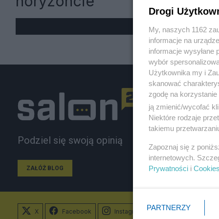
horyzoncie
Drogi Użytkow
My, naszych 1162 zau
informacje na urządze
informacje wysyłane 
wybór spersonalizowan
Użytkownika my i Zau
skanować charakterys
zgodę na korzystanie 
ją zmienić/wycofać kl
Niektóre rodzaje prz
takiemu przetwarzaniu
Podziel się swoją opinią
Zapoznaj się z poniż
internetowych. Szcze
Prywatności
i
Cookie
ZAŁÓŻ BLOG
PARTNERZY
X
Facebook
Instagram