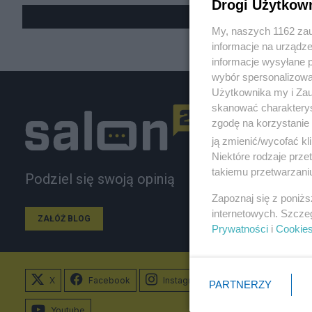
Drogi Użytkow
My, naszych 1162 zau
informacje na urządze
informacje wysyłane 
wybór spersonalizowan
Użytkownika my i Zau
skanować charakterys
zgodę na korzystanie 
ją zmienić/wycofać kl
Niektóre rodzaje prz
takiemu przetwarzaniu
Podziel się swoją opinią
Zapoznaj się z poniż
internetowych. Szcze
ZAŁÓŻ BLOG
Prywatności
i
Cookie
X
Facebook
Instagram
PARTNERZY
Youtube