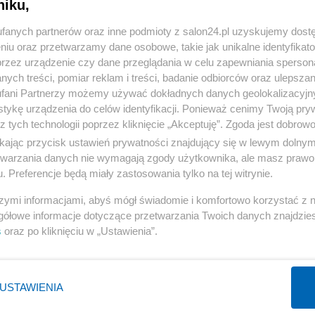
niku,
« WRÓĆ DO NOTKI
fanych partnerów oraz inne podmioty z salon24.pl uzyskujemy dost
niu oraz przetwarzamy dane osobowe, takie jak unikalne identyfikat
przez urządzenie czy dane przeglądania w celu zapewniania sperson
ych treści, pomiar reklam i treści, badanie odbiorców oraz ulepszan
fani Partnerzy możemy używać dokładnych danych geolokalizacyjn
tykę urządzenia do celów identyfikacji. Ponieważ cenimy Twoją pry
Polityka
Gospodarka
z tych technologii poprzez kliknięcie „Akceptuję”. Zgoda jest dobro
Rosja
Biznes
ikając przycisk ustawień prywatności znajdujący się w lewym dolny
etwarzania danych nie wymagają zgody użytkownika, ale masz prawo 
PiS
Pieniądze
. Preferencje będą miały zastosowania tylko na tej witrynie.
Rząd
Centralny Port Komunikacyjny
szymi informacjami, abyś mógł świadomie i komfortowo korzystać z
Prezydent
Inwestycje
gółowe informacje dotyczące przetwarzania Twoich danych znajdzi
NATO
Podatki
s
oraz po kliknięciu w „Ustawienia”.
WIĘCEJ
WIĘCEJ
USTAWIENIA