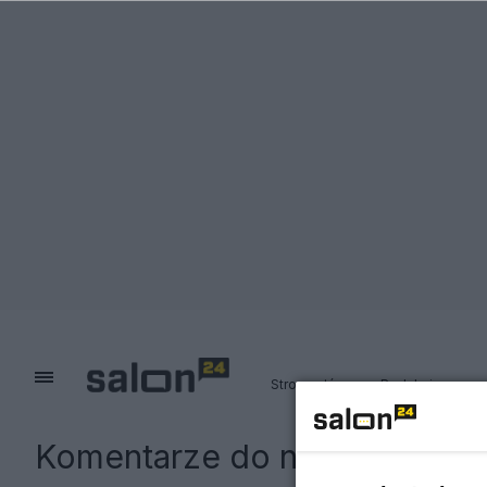
Strona główna
Redakcja
Komentarze do notki:
"Jastr