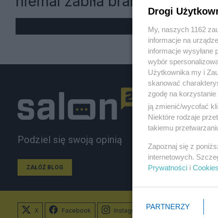
niemal zabiła branżę
Drogi Użytkow
My, naszych 1162 zau
informacje na urządze
informacje wysyłane 
wybór spersonalizowan
Użytkownika my i Zau
skanować charakterys
zgodę na korzystanie 
ją zmienić/wycofać kl
Niektóre rodzaje prz
takiemu przetwarzaniu
Podziel się swoją opinią
Zapoznaj się z poniż
internetowych. Szcze
Prywatności
i
Cookie
ZAŁÓŻ BLOG
PARTNERZY
X
Facebook
Instagram