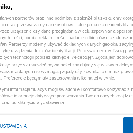
niku,
« WRÓĆ DO NOTKI
fanych partnerów oraz inne podmioty z salon24.pl uzyskujemy dost
niu oraz przetwarzamy dane osobowe, takie jak unikalne identyfikat
przez urządzenie czy dane przeglądania w celu zapewniania sperson
ych treści, pomiar reklam i treści, badanie odbiorców oraz ulepszan
fani Partnerzy możemy używać dokładnych danych geolokalizacyjn
tykę urządzenia do celów identyfikacji. Ponieważ cenimy Twoją pry
Polityka
Gospodarka
z tych technologii poprzez kliknięcie „Akceptuję”. Zgoda jest dobro
ikając przycisk ustawień prywatności znajdujący się w lewym dolny
Rosja
Biznes
etwarzania danych nie wymagają zgody użytkownika, ale masz prawo 
PiS
Pieniądze
. Preferencje będą miały zastosowania tylko na tej witrynie.
Rząd
Centralny Port Komunikacyjny
szymi informacjami, abyś mógł świadomie i komfortowo korzystać z
Prezydent
Inwestycje
gółowe informacje dotyczące przetwarzania Twoich danych znajdzi
s
oraz po kliknięciu w „Ustawienia”.
NATO
Podatki
WIĘCEJ
WIĘCEJ
USTAWIENIA