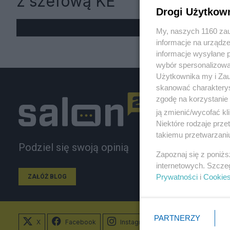
z szefową KE
Drogi Użytkow
My, naszych 1160 zau
informacje na urządze
informacje wysyłane 
wybór spersonalizowan
Użytkownika my i Zau
skanować charakterys
zgodę na korzystanie 
ją zmienić/wycofać kl
Niektóre rodzaje prz
takiemu przetwarzaniu
Podziel się swoją opinią
Zapoznaj się z poniż
internetowych. Szcze
Prywatności
i
Cookie
ZAŁÓŻ BLOG
PARTNERZY
X
Facebook
Instagram