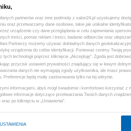
niku,
« WRÓĆ DO NOTKI
fanych partnerów oraz inne podmioty z salon24.pl uzyskujemy dost
niu oraz przetwarzamy dane osobowe, takie jak unikalne identyfikat
przez urządzenie czy dane przeglądania w celu zapewniania sperson
ych treści, pomiar reklam i treści, badanie odbiorców oraz ulepszan
fani Partnerzy możemy używać dokładnych danych geolokalizacyjn
tykę urządzenia do celów identyfikacji. Ponieważ cenimy Twoją pry
Polityka
Gospodarka
z tych technologii poprzez kliknięcie „Akceptuję”. Zgoda jest dobro
ikając przycisk ustawień prywatności znajdujący się w lewym dolny
NATO
Centralny Port Komunikacyjny
etwarzania danych nie wymagają zgody użytkownika, ale masz prawo 
KO
Inwestycje
. Preferencje będą miały zastosowania tylko na tej witrynie.
Prezydent
Biznes
szymi informacjami, abyś mógł świadomie i komfortowo korzystać z
Imigranci
Podatki
gółowe informacje dotyczące przetwarzania Twoich danych znajdzi
s
oraz po kliknięciu w „Ustawienia”.
PiS
Energetyka
WIĘCEJ
WIĘCEJ
USTAWIENIA