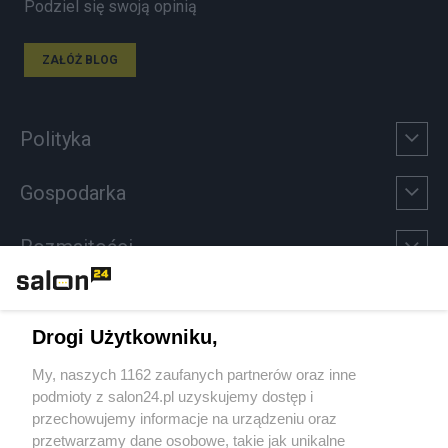
Podziel się swoją opinią
ZAŁÓŻ BLOG
Polityka
Gospodarka
Rozmaitości
Technologie
Drogi Użytkowniku,
Sport
My, naszych 1162 zaufanych partnerów oraz inne
podmioty z salon24.pl uzyskujemy dostęp i
Społeczeństwo
przechowujemy informacje na urządzeniu oraz
przetwarzamy dane osobowe, takie jak unikalne