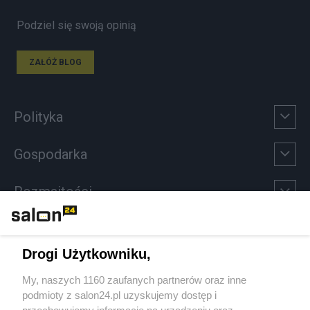
Podziel się swoją opinią
ZAŁÓŻ BLOG
Polityka
Gospodarka
Rozmaitości
Technologie
Drogi Użytkowniku,
Sport
My, naszych 1160 zaufanych partnerów oraz inne
podmioty z salon24.pl uzyskujemy dostęp i
Społeczeństwo