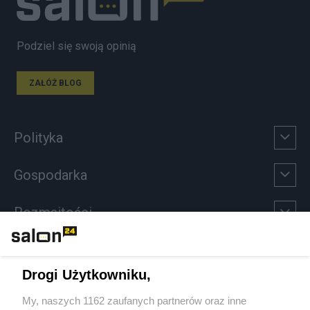
Podziel się swoją opinią
ZAŁÓŻ BLOG
Polityka
Gospodarka
Rozmaitości
Technologie
Drogi Użytkowniku,
Sport
My, naszych 1162 zaufanych partnerów oraz inne