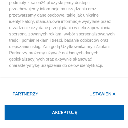
podmioty z salon24.pl uzyskujemy dostęp i
Społeczeństwo
przechowujemy informacje na urządzeniu oraz
przetwarzamy dane osobowe, takie jak unikalne
Kultura
identyfikatory, standardowe informacje wysyłane przez
urządzenie czy dane przeglądania w celu zapewniania
spersonalizowanych reklam, wybór spersonalizowanych
treści, pomiar reklam i treści, badanie odbiorców oraz
ulepszanie usług. Za zgodą Użytkownika my i Zaufani
X
Facebook
Instagram
Youtube
Partnerzy możemy używać dokładnych danych
geolokalizacyjnych oraz aktywnie skanować
charakterystykę urządzenia do celów identyfikacji.
Web Content Media sp. z o. o. © 2022
Ponieważ cenimy Twoją prywatność, prosimy o zgodę na
korzystanie z tych technologii poprzez kliknięcie
„Akceptuję”. Zgoda jest dobrowolna i zawsze możesz ją
Pomoc
O nas
Praca
Reklama
Kontakt
zmienić/wycofać klikając przycisk ustawień prywatności
PARTNERZY
USTAWIENIA
znajdujący się w lewym dolnym rogu strony
. Niektóre
rodzaje przetwarzania danych nie wymagają zgody
użytkownika, ale masz prawo sprzeciwić się takiemu
AKCEPTUJĘ
przetwarzaniu. Preferencje będą miały zastosowania tylko
Technologię dostarcza:
W3media.pl
na tej witrynie.