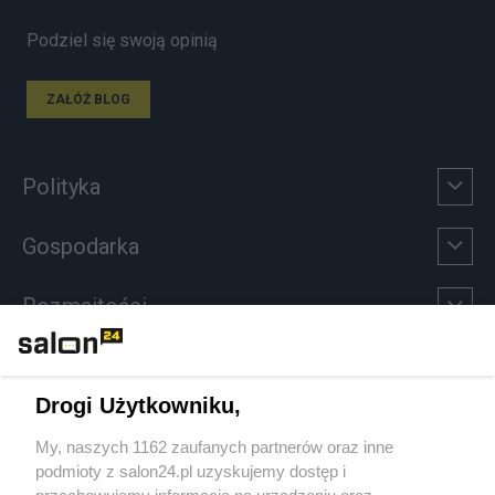
Podziel się swoją opinią
ZAŁÓŻ BLOG
Polityka
Gospodarka
Rozmaitości
Technologie
Drogi Użytkowniku,
Sport
My, naszych 1162 zaufanych partnerów oraz inne
podmioty z salon24.pl uzyskujemy dostęp i
Społeczeństwo