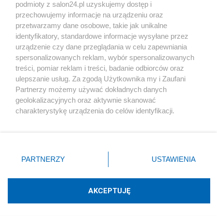
podmioty z salon24.pl uzyskujemy dostęp i
Społeczeństwo
przechowujemy informacje na urządzeniu oraz
przetwarzamy dane osobowe, takie jak unikalne
Kultura
identyfikatory, standardowe informacje wysyłane przez
urządzenie czy dane przeglądania w celu zapewniania
spersonalizowanych reklam, wybór spersonalizowanych
treści, pomiar reklam i treści, badanie odbiorców oraz
ulepszanie usług. Za zgodą Użytkownika my i Zaufani
X
Facebook
Instagram
Youtube
Partnerzy możemy używać dokładnych danych
geolokalizacyjnych oraz aktywnie skanować
charakterystykę urządzenia do celów identyfikacji.
Web Content Media sp. z o. o. © 2022
Ponieważ cenimy Twoją prywatność, prosimy o zgodę na
korzystanie z tych technologii poprzez kliknięcie
„Akceptuję”. Zgoda jest dobrowolna i zawsze możesz ją
Pomoc
O nas
Praca
Reklama
Kontakt
zmienić/wycofać klikając przycisk ustawień prywatności
PARTNERZY
USTAWIENIA
znajdujący się w lewym dolnym rogu strony
. Niektóre
rodzaje przetwarzania danych nie wymagają zgody
użytkownika, ale masz prawo sprzeciwić się takiemu
AKCEPTUJĘ
przetwarzaniu. Preferencje będą miały zastosowania tylko
Technologię dostarcza:
W3media.pl
na tej witrynie.