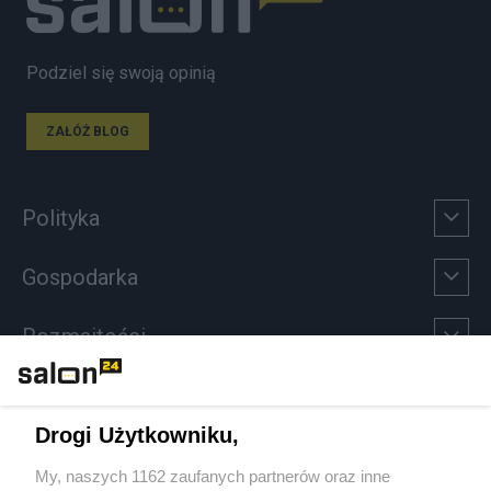
Podziel się swoją opinią
ZAŁÓŻ BLOG
Polityka
Gospodarka
Rozmaitości
Technologie
Drogi Użytkowniku,
Sport
My, naszych 1162 zaufanych partnerów oraz inne