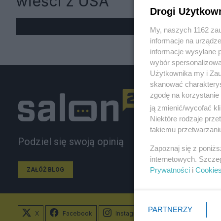
wieści z USA
Drogi Użytkow
My, naszych 1162 zau
informacje na urządze
informacje wysyłane 
wybór spersonalizowan
Użytkownika my i Zau
skanować charakterys
zgodę na korzystanie 
ją zmienić/wycofać kl
Niektóre rodzaje prz
takiemu przetwarzaniu
Podziel się swoją opinią
Zapoznaj się z poniż
internetowych. Szcze
Prywatności
i
Cookie
ZAŁÓŻ BLOG
PARTNERZY
X
Facebook
Instagram