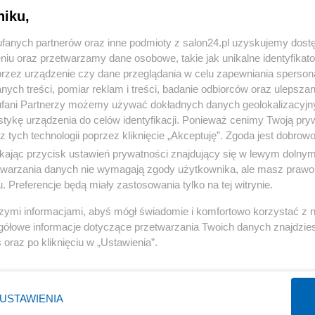
niku,
« WRÓĆ DO NOTKI
fanych partnerów oraz inne podmioty z salon24.pl uzyskujemy dost
niu oraz przetwarzamy dane osobowe, takie jak unikalne identyfikat
przez urządzenie czy dane przeglądania w celu zapewniania sperson
ych treści, pomiar reklam i treści, badanie odbiorców oraz ulepszan
fani Partnerzy możemy używać dokładnych danych geolokalizacyjn
tykę urządzenia do celów identyfikacji. Ponieważ cenimy Twoją pry
Polityka
Gospodarka
z tych technologii poprzez kliknięcie „Akceptuję”. Zgoda jest dobro
ikając przycisk ustawień prywatności znajdujący się w lewym dolny
Rosja
Biznes
etwarzania danych nie wymagają zgody użytkownika, ale masz prawo 
PiS
Pieniądze
. Preferencje będą miały zastosowania tylko na tej witrynie.
Rząd
Centralny Port Komunikacyjny
szymi informacjami, abyś mógł świadomie i komfortowo korzystać z
Prezydent
Inwestycje
gółowe informacje dotyczące przetwarzania Twoich danych znajdzi
s
oraz po kliknięciu w „Ustawienia”.
NATO
Podatki
WIĘCEJ
WIĘCEJ
USTAWIENIA