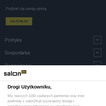
Podziel się swoją opinią
ZAŁÓŻ BLOG
Polityka
Gospodarka
Rozmaitości
Technologie
Drogi Użytkowniku,
Sport
My, naszych 1160 zaufanych partnerów oraz inne
podmioty z salon24.pl uzyskujemy dostęp i
Społeczeństwo