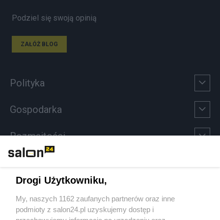
Podziel się swoją opinią
ZAŁÓŻ BLOG
Polityka
Gospodarka
Rozmaitości
Technologie
Drogi Użytkowniku,
Sport
My, naszych 1162 zaufanych partnerów oraz inne
podmioty z salon24.pl uzyskujemy dostęp i
Społeczeństwo