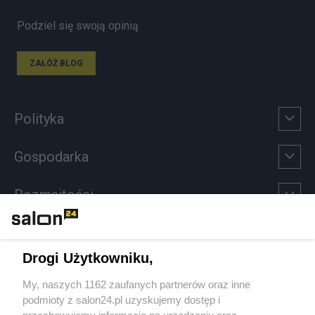
Podziel się swoją opinią
ZAŁÓŻ BLOG
Polityka
Gospodarka
Rozmaitości
Technologie
Drogi Użytkowniku,
Sport
My, naszych 1162 zaufanych partnerów oraz inne
podmioty z salon24.pl uzyskujemy dostęp i
Społeczeństwo