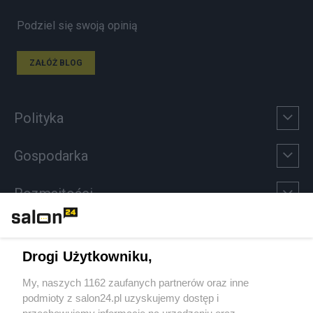
Podziel się swoją opinią
ZAŁÓŻ BLOG
Polityka
Gospodarka
Rozmaitości
Technologie
Drogi Użytkowniku,
Sport
My, naszych 1162 zaufanych partnerów oraz inne
podmioty z salon24.pl uzyskujemy dostęp i
Społeczeństwo