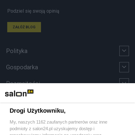
Podziel się swoją opinią
ZAŁÓŻ BLOG
Polityka
Gospodarka
Rozmaitości
Technologie
Drogi Użytkowniku,
Sport
My, naszych 1162 zaufanych partnerów oraz inne
podmioty z salon24.pl uzyskujemy dostęp i
Społeczeństwo