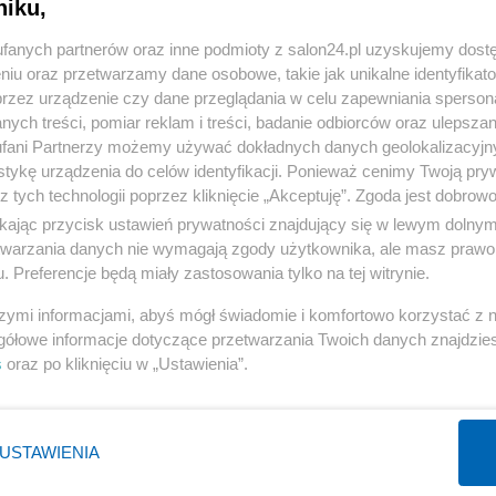
niku,
« WRÓĆ DO NOTKI
fanych partnerów oraz inne podmioty z salon24.pl uzyskujemy dost
niu oraz przetwarzamy dane osobowe, takie jak unikalne identyfikat
przez urządzenie czy dane przeglądania w celu zapewniania sperson
ych treści, pomiar reklam i treści, badanie odbiorców oraz ulepszan
fani Partnerzy możemy używać dokładnych danych geolokalizacyjn
tykę urządzenia do celów identyfikacji. Ponieważ cenimy Twoją pry
Polityka
Gospodarka
z tych technologii poprzez kliknięcie „Akceptuję”. Zgoda jest dobro
Rząd
Biznes
ikając przycisk ustawień prywatności znajdujący się w lewym dolny
etwarzania danych nie wymagają zgody użytkownika, ale masz prawo 
Prezydent
Pieniądze
. Preferencje będą miały zastosowania tylko na tej witrynie.
PiS
Centralny Port Komunikacyjny
szymi informacjami, abyś mógł świadomie i komfortowo korzystać z
NATO
Inwestycje
gółowe informacje dotyczące przetwarzania Twoich danych znajdzi
KO
Podatki
s
oraz po kliknięciu w „Ustawienia”.
WIĘCEJ
WIĘCEJ
USTAWIENIA