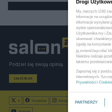
Drogi Użytkow
My, naszych 1160 zau
informacje na urządze
informacje wysyłane 
wybór spersonalizowan
Użytkownika my i Zau
skanować charakterys
zgodę na korzystanie 
ją zmienić/wycofać kl
Niektóre rodzaje prz
takiemu przetwarzaniu
Podziel się swoją opinią
Zapoznaj się z poniż
internetowych. Szcze
ZAŁÓŻ BLOG
Prywatności
i
Cookie
X
Facebook
Instagram
PARTNERZY
Youtube