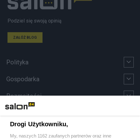
Podziel się swoją opinią
ZAŁÓŻ BLOG
Polityka
Gospodarka
Rozmaitości
Technologie
Drogi Użytkowniku,
Sport
My, naszych 1162 zaufanych partnerów oraz inne