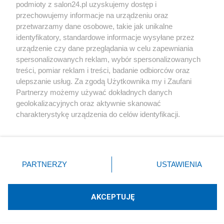
podmioty z salon24.pl uzyskujemy dostęp i
Społeczeństwo
przechowujemy informacje na urządzeniu oraz
przetwarzamy dane osobowe, takie jak unikalne
Kultura
identyfikatory, standardowe informacje wysyłane przez
urządzenie czy dane przeglądania w celu zapewniania
spersonalizowanych reklam, wybór spersonalizowanych
treści, pomiar reklam i treści, badanie odbiorców oraz
ulepszanie usług. Za zgodą Użytkownika my i Zaufani
X
Facebook
Instagram
Youtube
Partnerzy możemy używać dokładnych danych
geolokalizacyjnych oraz aktywnie skanować
charakterystykę urządzenia do celów identyfikacji.
Web Content Media sp. z o. o. © 2022
Ponieważ cenimy Twoją prywatność, prosimy o zgodę na
korzystanie z tych technologii poprzez kliknięcie
„Akceptuję”. Zgoda jest dobrowolna i zawsze możesz ją
Pomoc
O nas
Praca
Reklama
Kontakt
zmienić/wycofać klikając przycisk ustawień prywatności
PARTNERZY
USTAWIENIA
znajdujący się w lewym dolnym rogu strony
. Niektóre
rodzaje przetwarzania danych nie wymagają zgody
użytkownika, ale masz prawo sprzeciwić się takiemu
AKCEPTUJĘ
przetwarzaniu. Preferencje będą miały zastosowania tylko
Technologię dostarcza:
W3media.pl
na tej witrynie.