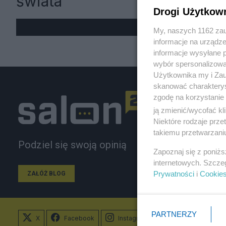
świata
Drogi Użytkow
My, naszych 1162 zau
informacje na urządze
informacje wysyłane 
wybór spersonalizowan
Użytkownika my i Zau
skanować charakterys
zgodę na korzystanie 
ją zmienić/wycofać kl
Niektóre rodzaje prz
takiemu przetwarzaniu
Podziel się swoją opinią
Zapoznaj się z poniż
internetowych. Szcze
Prywatności
i
Cookie
ZAŁÓŻ BLOG
PARTNERZY
X
Facebook
Instagram