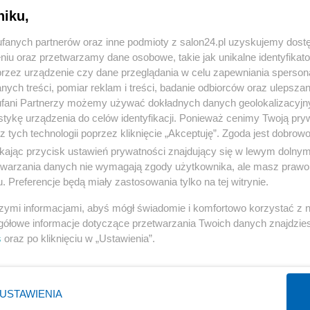
niku,
« WRÓĆ DO NOTKI
fanych partnerów oraz inne podmioty z salon24.pl uzyskujemy dost
niu oraz przetwarzamy dane osobowe, takie jak unikalne identyfikat
przez urządzenie czy dane przeglądania w celu zapewniania sperson
ych treści, pomiar reklam i treści, badanie odbiorców oraz ulepszan
fani Partnerzy możemy używać dokładnych danych geolokalizacyjn
tykę urządzenia do celów identyfikacji. Ponieważ cenimy Twoją pry
Polityka
Gospodarka
z tych technologii poprzez kliknięcie „Akceptuję”. Zgoda jest dobro
ikając przycisk ustawień prywatności znajdujący się w lewym dolny
Rosja
Biznes
etwarzania danych nie wymagają zgody użytkownika, ale masz prawo 
PiS
Pieniądze
. Preferencje będą miały zastosowania tylko na tej witrynie.
Rząd
Centralny Port Komunikacyjny
szymi informacjami, abyś mógł świadomie i komfortowo korzystać z
Prezydent
Inwestycje
gółowe informacje dotyczące przetwarzania Twoich danych znajdzi
s
oraz po kliknięciu w „Ustawienia”.
NATO
Podatki
WIĘCEJ
WIĘCEJ
USTAWIENIA