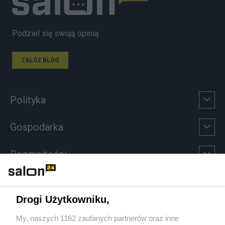
Podziel się swoją opinią
ZAŁÓŻ BLOG
Polityka
Gospodarka
Rozmaitości
Technologie
Drogi Użytkowniku,
Sport
My, naszych 1162 zaufanych partnerów oraz inne