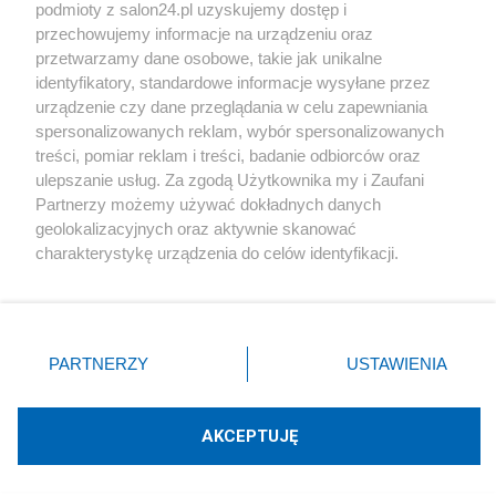
podmioty z salon24.pl uzyskujemy dostęp i
Społeczeństwo
przechowujemy informacje na urządzeniu oraz
przetwarzamy dane osobowe, takie jak unikalne
Kultura
identyfikatory, standardowe informacje wysyłane przez
urządzenie czy dane przeglądania w celu zapewniania
spersonalizowanych reklam, wybór spersonalizowanych
treści, pomiar reklam i treści, badanie odbiorców oraz
ulepszanie usług. Za zgodą Użytkownika my i Zaufani
X
Facebook
Instagram
Youtube
Partnerzy możemy używać dokładnych danych
geolokalizacyjnych oraz aktywnie skanować
charakterystykę urządzenia do celów identyfikacji.
Web Content Media sp. z o. o. © 2022
Ponieważ cenimy Twoją prywatność, prosimy o zgodę na
korzystanie z tych technologii poprzez kliknięcie
„Akceptuję”. Zgoda jest dobrowolna i zawsze możesz ją
Pomoc
O nas
Praca
Reklama
Kontakt
zmienić/wycofać klikając przycisk ustawień prywatności
PARTNERZY
USTAWIENIA
znajdujący się w lewym dolnym rogu strony
. Niektóre
rodzaje przetwarzania danych nie wymagają zgody
użytkownika, ale masz prawo sprzeciwić się takiemu
AKCEPTUJĘ
przetwarzaniu. Preferencje będą miały zastosowania tylko
Technologię dostarcza:
W3media.pl
na tej witrynie.