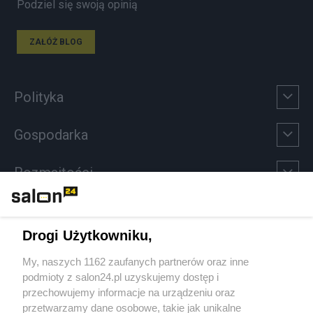
Podziel się swoją opinią
ZAŁÓŻ BLOG
Polityka
Gospodarka
Rozmaitości
Technologie
Drogi Użytkowniku,
Sport
My, naszych 1162 zaufanych partnerów oraz inne
podmioty z salon24.pl uzyskujemy dostęp i
Społeczeństwo
przechowujemy informacje na urządzeniu oraz
przetwarzamy dane osobowe, takie jak unikalne