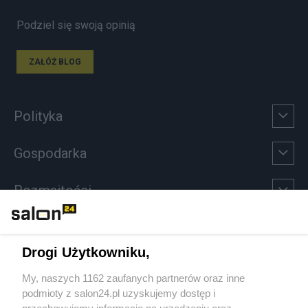
Podziel się swoją opinią
ZAŁÓŻ BLOG
Polityka
Gospodarka
Rozmaitości
Technologie
Drogi Użytkowniku,
Sport
My, naszych 1162 zaufanych partnerów oraz inne
podmioty z salon24.pl uzyskujemy dostęp i
Społeczeństwo