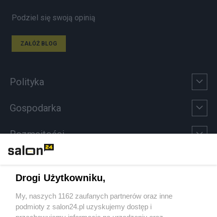
Podziel się swoją opinią
ZAŁÓŻ BLOG
Polityka
Gospodarka
Rozmaitości
Technologie
Drogi Użytkowniku,
Sport
My, naszych 1162 zaufanych partnerów oraz inne
podmioty z salon24.pl uzyskujemy dostęp i
Społeczeństwo