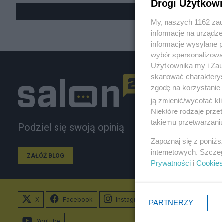
Drogi Użytkow
My, naszych 1162 zau
informacje na urządze
informacje wysyłane 
wybór spersonalizowan
Użytkownika my i Zau
skanować charakterys
zgodę na korzystanie 
ją zmienić/wycofać kl
Niektóre rodzaje prz
takiemu przetwarzaniu
Podziel się swoją opinią
Zapoznaj się z poniż
internetowych. Szcze
ZAŁÓŻ BLOG
Prywatności
i
Cookie
X
Facebook
Instagram
PARTNERZY
Youtube