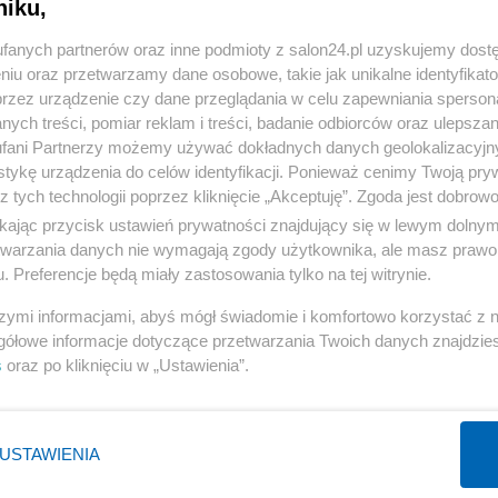
niku,
« WRÓĆ DO NOTKI
fanych partnerów oraz inne podmioty z salon24.pl uzyskujemy dost
niu oraz przetwarzamy dane osobowe, takie jak unikalne identyfikat
przez urządzenie czy dane przeglądania w celu zapewniania sperson
ych treści, pomiar reklam i treści, badanie odbiorców oraz ulepszan
fani Partnerzy możemy używać dokładnych danych geolokalizacyjn
tykę urządzenia do celów identyfikacji. Ponieważ cenimy Twoją pry
Polityka
Gospodarka
z tych technologii poprzez kliknięcie „Akceptuję”. Zgoda jest dobro
Rosja
Biznes
ikając przycisk ustawień prywatności znajdujący się w lewym dolny
etwarzania danych nie wymagają zgody użytkownika, ale masz prawo 
PiS
Pieniądze
. Preferencje będą miały zastosowania tylko na tej witrynie.
Rząd
Centralny Port Komunikacyjny
szymi informacjami, abyś mógł świadomie i komfortowo korzystać z
Prezydent
Inwestycje
gółowe informacje dotyczące przetwarzania Twoich danych znajdzi
NATO
Podatki
s
oraz po kliknięciu w „Ustawienia”.
WIĘCEJ
WIĘCEJ
USTAWIENIA