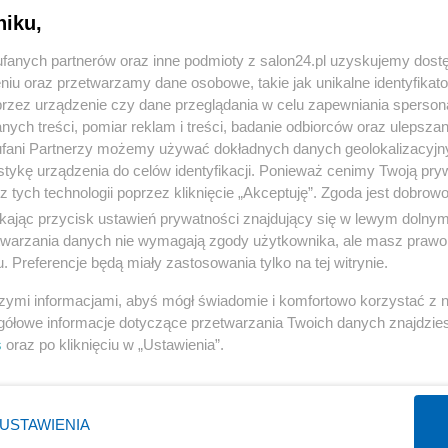
niku,
« WRÓĆ DO NOTKI
fanych partnerów oraz inne podmioty z salon24.pl uzyskujemy dost
niu oraz przetwarzamy dane osobowe, takie jak unikalne identyfikat
przez urządzenie czy dane przeglądania w celu zapewniania sperson
ych treści, pomiar reklam i treści, badanie odbiorców oraz ulepszan
fani Partnerzy możemy używać dokładnych danych geolokalizacyjn
tykę urządzenia do celów identyfikacji. Ponieważ cenimy Twoją pry
Polityka
Gospodarka
z tych technologii poprzez kliknięcie „Akceptuję”. Zgoda jest dobro
ikając przycisk ustawień prywatności znajdujący się w lewym dolny
Prezydent
Pieniądze
etwarzania danych nie wymagają zgody użytkownika, ale masz prawo 
PiS
Centralny Port Komunikacyjny
. Preferencje będą miały zastosowania tylko na tej witrynie.
NATO
Inwestycje
szymi informacjami, abyś mógł świadomie i komfortowo korzystać z
KO
Biznes
gółowe informacje dotyczące przetwarzania Twoich danych znajdzi
s
oraz po kliknięciu w „Ustawienia”.
Imigranci
Podatki
WIĘCEJ
WIĘCEJ
USTAWIENIA