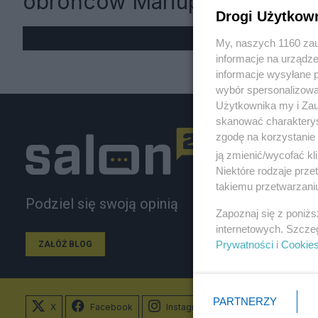
obrońców Mariupola
Drogi Użytkow
My, naszych 1160 zau
informacje na urządze
informacje wysyłane 
wybór spersonalizowan
Użytkownika my i Zau
skanować charakterys
zgodę na korzystanie 
ją zmienić/wycofać kl
Niektóre rodzaje prz
takiemu przetwarzaniu
Podziel się swoją opinią
Zapoznaj się z poniż
internetowych. Szcze
Prywatności
i
Cookie
ZAŁÓŻ BLOG
PARTNERZY
X
Facebook
Instagram