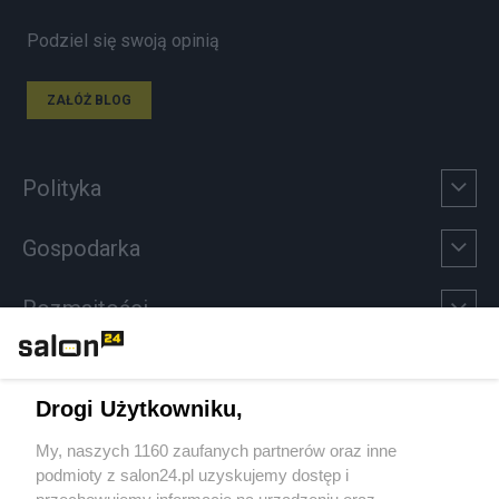
Podziel się swoją opinią
ZAŁÓŻ BLOG
Polityka
Gospodarka
Rozmaitości
Technologie
Drogi Użytkowniku,
Sport
My, naszych 1160 zaufanych partnerów oraz inne
podmioty z salon24.pl uzyskujemy dostęp i
Społeczeństwo