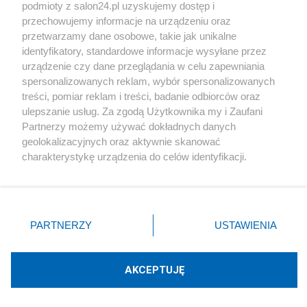
podmioty z salon24.pl uzyskujemy dostęp i
Społeczeństwo
przechowujemy informacje na urządzeniu oraz
przetwarzamy dane osobowe, takie jak unikalne
Kultura
identyfikatory, standardowe informacje wysyłane przez
urządzenie czy dane przeglądania w celu zapewniania
spersonalizowanych reklam, wybór spersonalizowanych
treści, pomiar reklam i treści, badanie odbiorców oraz
ulepszanie usług. Za zgodą Użytkownika my i Zaufani
X
Facebook
Instagram
Youtube
Partnerzy możemy używać dokładnych danych
geolokalizacyjnych oraz aktywnie skanować
charakterystykę urządzenia do celów identyfikacji.
Web Content Media sp. z o. o. © 2022
Ponieważ cenimy Twoją prywatność, prosimy o zgodę na
korzystanie z tych technologii poprzez kliknięcie
„Akceptuję”. Zgoda jest dobrowolna i zawsze możesz ją
Pomoc
O nas
Praca
Reklama
Kontakt
zmienić/wycofać klikając przycisk ustawień prywatności
PARTNERZY
USTAWIENIA
znajdujący się w lewym dolnym rogu strony
. Niektóre
rodzaje przetwarzania danych nie wymagają zgody
użytkownika, ale masz prawo sprzeciwić się takiemu
AKCEPTUJĘ
przetwarzaniu. Preferencje będą miały zastosowania tylko
Technologię dostarcza:
W3media.pl
na tej witrynie.