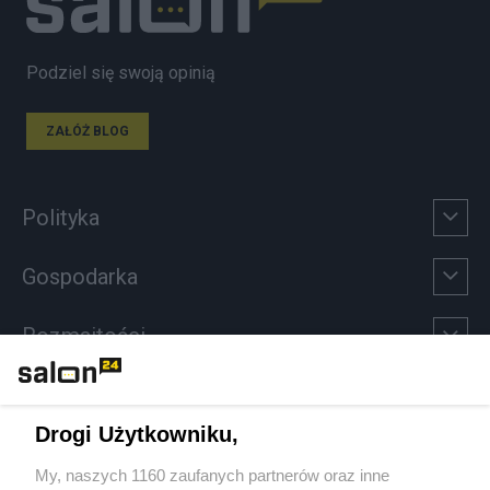
Podziel się swoją opinią
ZAŁÓŻ BLOG
Polityka
Gospodarka
Rozmaitości
Technologie
Drogi Użytkowniku,
Sport
My, naszych 1160 zaufanych partnerów oraz inne