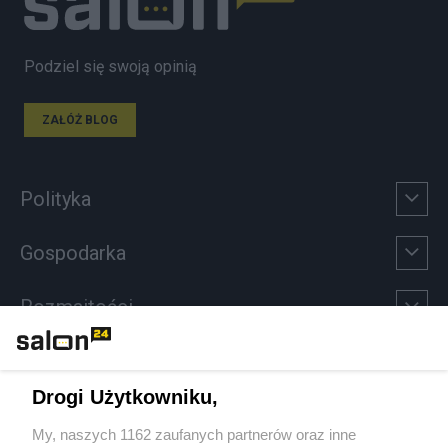
Podziel się swoją opinią
ZAŁÓŻ BLOG
Polityka
Gospodarka
Rozmaitości
Technologie
Drogi Użytkowniku,
Sport
My, naszych 1162 zaufanych partnerów oraz inne