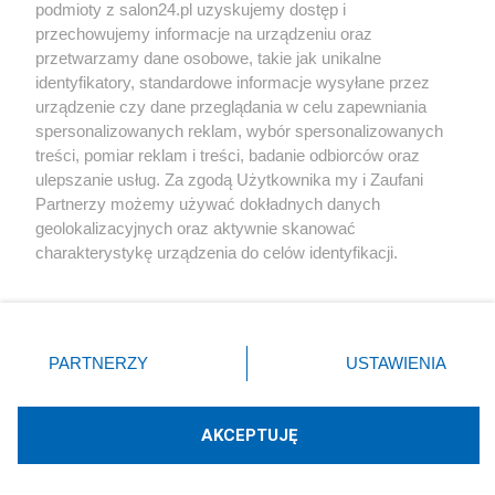
podmioty z salon24.pl uzyskujemy dostęp i
Społeczeństwo
przechowujemy informacje na urządzeniu oraz
przetwarzamy dane osobowe, takie jak unikalne
Kultura
identyfikatory, standardowe informacje wysyłane przez
urządzenie czy dane przeglądania w celu zapewniania
spersonalizowanych reklam, wybór spersonalizowanych
treści, pomiar reklam i treści, badanie odbiorców oraz
ulepszanie usług. Za zgodą Użytkownika my i Zaufani
X
Facebook
Instagram
Youtube
Partnerzy możemy używać dokładnych danych
geolokalizacyjnych oraz aktywnie skanować
charakterystykę urządzenia do celów identyfikacji.
Web Content Media sp. z o. o. © 2022
Ponieważ cenimy Twoją prywatność, prosimy o zgodę na
korzystanie z tych technologii poprzez kliknięcie
„Akceptuję”. Zgoda jest dobrowolna i zawsze możesz ją
Pomoc
O nas
Praca
Reklama
Kontakt
zmienić/wycofać klikając przycisk ustawień prywatności
PARTNERZY
USTAWIENIA
znajdujący się w lewym dolnym rogu strony
. Niektóre
rodzaje przetwarzania danych nie wymagają zgody
użytkownika, ale masz prawo sprzeciwić się takiemu
AKCEPTUJĘ
przetwarzaniu. Preferencje będą miały zastosowania tylko
Technologię dostarcza:
W3media.pl
na tej witrynie.