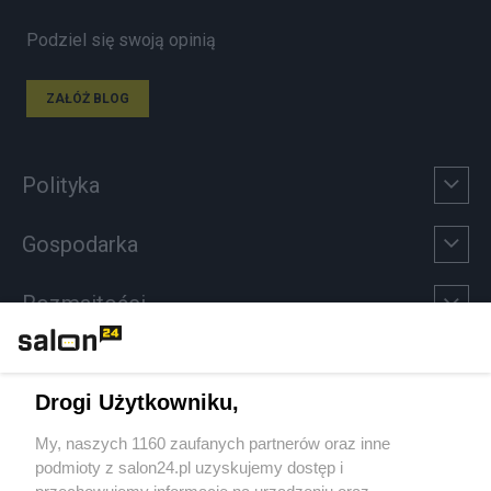
Podziel się swoją opinią
ZAŁÓŻ BLOG
Polityka
Gospodarka
Rozmaitości
Technologie
Drogi Użytkowniku,
Sport
My, naszych 1160 zaufanych partnerów oraz inne
podmioty z salon24.pl uzyskujemy dostęp i
Społeczeństwo