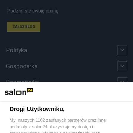
Podziel się swoją opinią
ZAŁÓŻ BLOG
Polityka
Gospodarka
Rozmaitości
Technologie
Drogi Użytkowniku,
Sport
My, naszych 1162 zaufanych partnerów oraz inne
podmioty z salon24.pl uzyskujemy dostęp i
Społeczeństwo