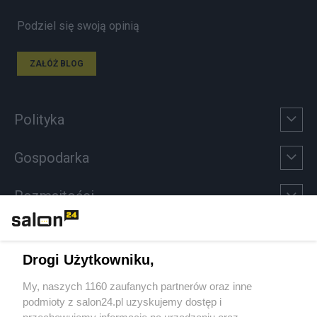
Podziel się swoją opinią
ZAŁÓŻ BLOG
Polityka
Gospodarka
Rozmaitości
Technologie
Drogi Użytkowniku,
Sport
My, naszych 1160 zaufanych partnerów oraz inne
podmioty z salon24.pl uzyskujemy dostęp i
Społeczeństwo