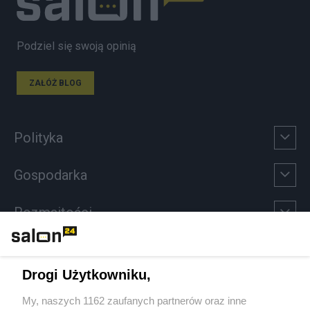
Podziel się swoją opinią
ZAŁÓŻ BLOG
Polityka
Gospodarka
Rozmaitości
Technologie
Drogi Użytkowniku,
Sport
My, naszych 1162 zaufanych partnerów oraz inne