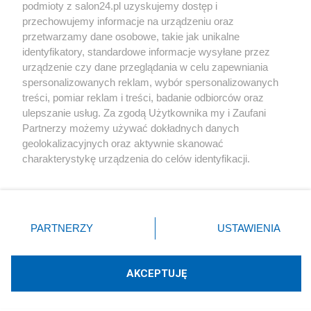
podmioty z salon24.pl uzyskujemy dostęp i
Społeczeństwo
przechowujemy informacje na urządzeniu oraz
przetwarzamy dane osobowe, takie jak unikalne
Kultura
identyfikatory, standardowe informacje wysyłane przez
urządzenie czy dane przeglądania w celu zapewniania
spersonalizowanych reklam, wybór spersonalizowanych
treści, pomiar reklam i treści, badanie odbiorców oraz
ulepszanie usług. Za zgodą Użytkownika my i Zaufani
X
Facebook
Instagram
Youtube
Partnerzy możemy używać dokładnych danych
geolokalizacyjnych oraz aktywnie skanować
charakterystykę urządzenia do celów identyfikacji.
Web Content Media sp. z o. o. © 2022
Ponieważ cenimy Twoją prywatność, prosimy o zgodę na
korzystanie z tych technologii poprzez kliknięcie
„Akceptuję”. Zgoda jest dobrowolna i zawsze możesz ją
Pomoc
O nas
Praca
Reklama
Kontakt
zmienić/wycofać klikając przycisk ustawień prywatności
PARTNERZY
USTAWIENIA
znajdujący się w lewym dolnym rogu strony
. Niektóre
rodzaje przetwarzania danych nie wymagają zgody
użytkownika, ale masz prawo sprzeciwić się takiemu
AKCEPTUJĘ
przetwarzaniu. Preferencje będą miały zastosowania tylko
Technologię dostarcza:
W3media.pl
na tej witrynie.